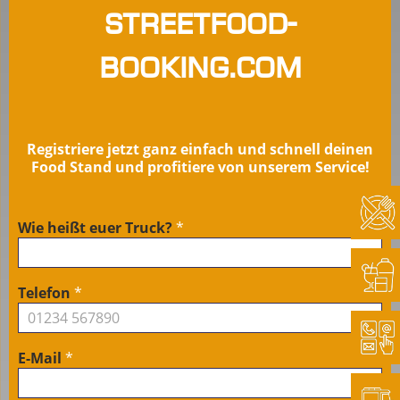
Streetfood-
booking.com
Registriere jetzt ganz einfach und schnell deinen
Food Stand und profitiere von unserem Service!
Wie heißt euer Truck?
*
LIVE Anfrage
Foodtruck
Registrierung,
Telefon
*
einfach
E-Mail
*