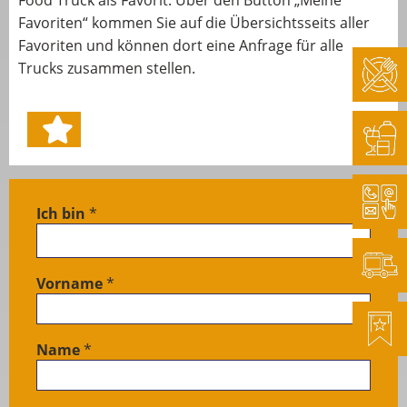
Food Truck als Favorit. Über den Button „Meine
Favoriten“ kommen Sie auf die Übersichtsseits aller
Favoriten und können dort eine Anfrage für alle
Trucks zusammen stellen.
Ich bin
*
LIVE
Anfrage
Foodtruck
Vorname
*
/ von
Kunden
Name
*