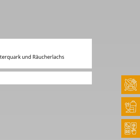
Kräterquark und Räucherlachs