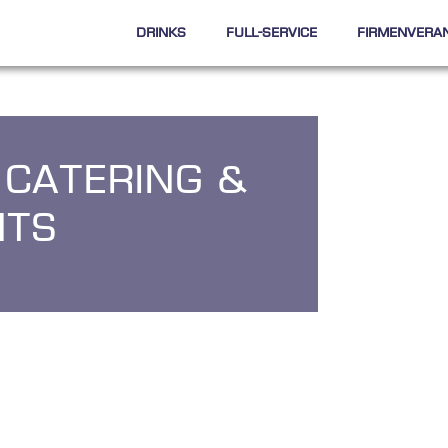
Drinks
Full-Service
Firmenvera
 Catering &
nts
c
k
,
u