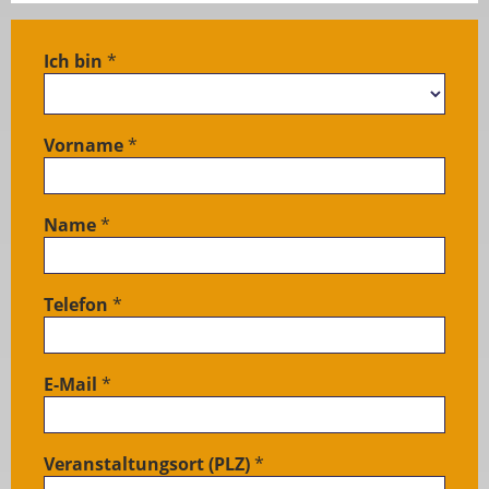
Ich bin
*
LIVE
Anfrage
Foodtruck
Vorname
*
/ von
Kunden
Name
*
Telefon
*
E-Mail
*
Veranstaltungsort (PLZ)
*