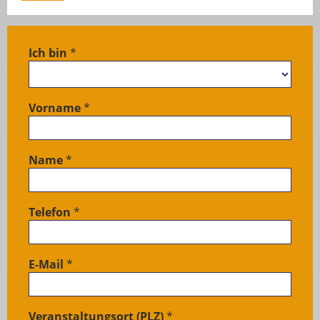
Ich bin
*
LIVE
Anfrage
Foodtruck
Vorname
*
/ von
Kunden
Name
*
Telefon
*
E-Mail
*
Veranstaltungsort (PLZ)
*