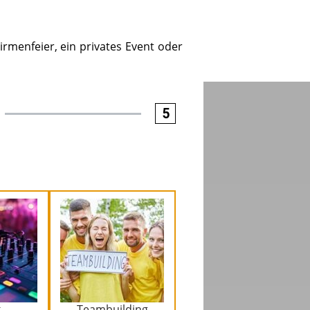
irmenfeier, ein privates Event oder
5
k
Teambuilding