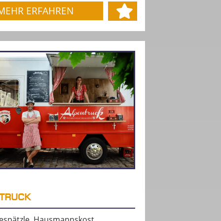
MEHR ERFAHREN
TRUCK
espätzle, Hausmannskost