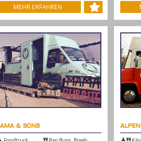
MEHR ERFAHREN
AMA & SONS
ALPEN
Foodtruck,
Bao Buns, Bowls,
Käs