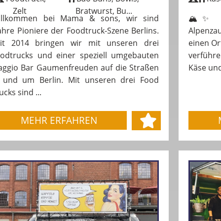
Zelt
Bratwurst, Bu...
illkommen bei Mama & sons, wir sind
🏔️✨ De
hre Pioniere der Foodtruck-Szene Berlins.
Alpenzau
it 2014 bringen wir mit unseren drei
einen Or
odtrucks und einer speziell umgebauten
verführ
aggio Bar Gaumenfreuden auf die Straßen
Käse und
 und um Berlin. Mit unseren drei Food
ucks sind ...
MEHR ERFAHREN