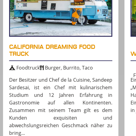
CALIFORNIA DREAMING FOOD
TRUCK
W
Foodtruck
Burger, Burrito, Taco
F
Der Besitzer und Chef de la Cuisine, Sandeep
Ei
Sardesai, ist ein Chef mit kulinarischem
„M
Studium und 12 Jahren Erfahrung in
H
Gastronomie auf allen Kontinenten.
Ei
Zusammen mit seinem Team gilt es dem
in
Kunden exquisiten und
abwechslungsreichen Geschmack näher zu
bring...