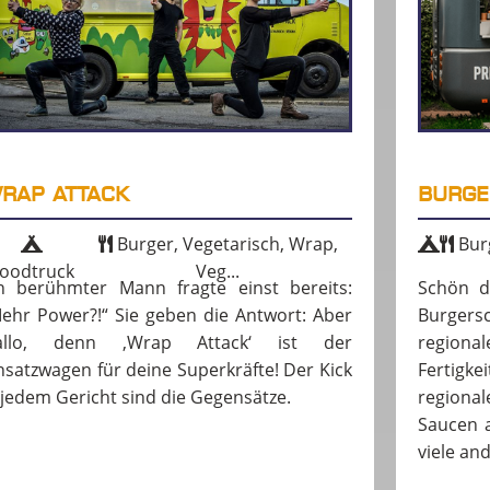
RAP ATTACK
BURGE
Burger, Vegetarisch, Wrap,
Bur
oodtruck
Veg...
n berühmter Mann fragte einst bereits:
Schön d
ehr Power?!“ Sie geben die Antwort: Aber
Burger
allo, denn ‚Wrap Attack‘ ist der
region
nsatzwagen für deine Superkräfte! Der Kick
Fertigke
 jedem Gericht sind die Gegensätze.
region
Saucen a
viele and