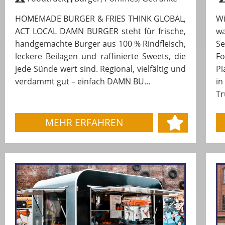
HOMEMADE BURGER & FRIES THINK GLOBAL,
W
ACT LOCAL DAMN BURGER steht für frische,
wa
handgemachte Burger aus 100 % Rindfleisch,
Se
leckere Beilagen und raffinierte Sweets, die
Fo
jede Sünde wert sind. Regional, vielfältig und
Pi
verdammt gut – einfach DAMN BU...
in
Tr
MEHR ERFAHREN