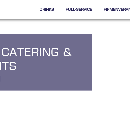
Drinks
Full-Service
Firmenvera
 Catering &
nts
l
i
c
k