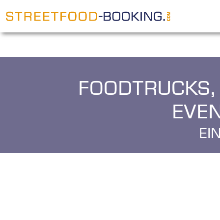
Foodtrucks,
Eve
E
i
n
K