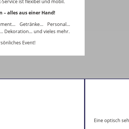
Service ist flexibel und mobil.
n – alles aus einer Hand!
pment… Getränke… Personal…
… Dekoration… und vieles mehr.
rsönliches Event!
Eine optisch se