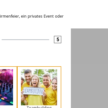
irmenfeier, ein privates Event oder
5
k
Teambuilding