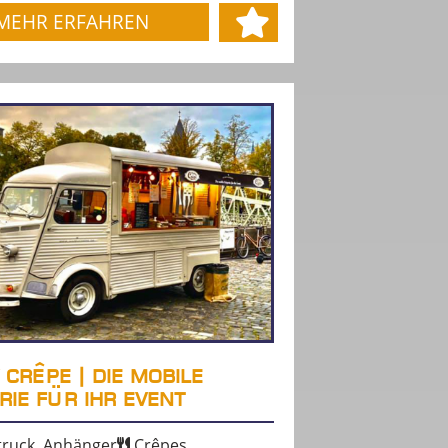
MEHR ERFAHREN
 CRÊPE | DIE MOBILE
RIE FÜR IHR EVENT
ruck, Anhänger
Crêpes