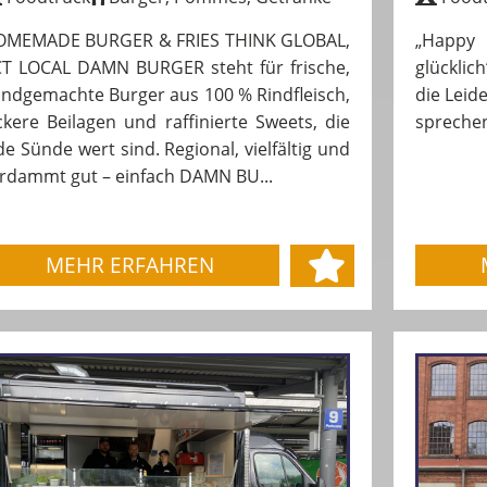
OMEMADE BURGER & FRIES THINK GLOBAL,
„Happy 
T LOCAL DAMN BURGER steht für frische,
glückli
ndgemachte Burger aus 100 % Rindfleisch,
die Leid
ckere Beilagen und raffinierte Sweets, die
sprechen
de Sünde wert sind. Regional, vielfältig und
rdammt gut – einfach DAMN BU...
MEHR ERFAHREN