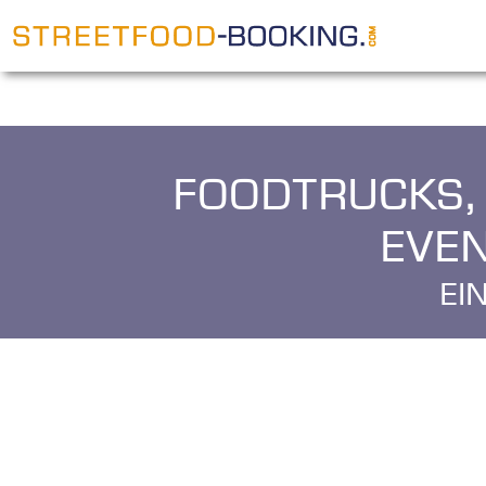
Foodtrucks,
Eve
E
i
n
K