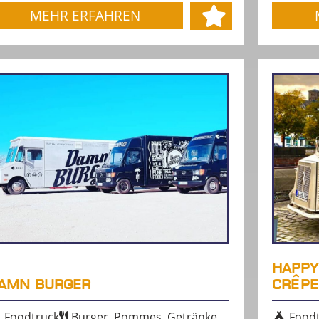
MEHR ERFAHREN
HAPPY
AMN BURGER
CRÊPE
Foodtruck
Burger, Pommes, Getränke
Foodt