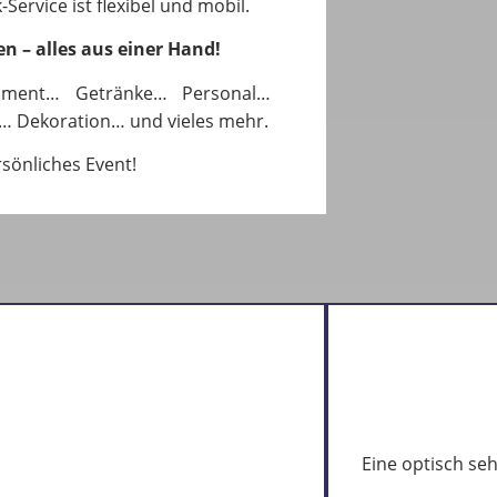
Service ist flexibel und mobil.
en – alles aus einer Hand!
pment… Getränke… Personal…
… Dekoration… und vieles mehr.
rsönliches Event!
Eine optisch se