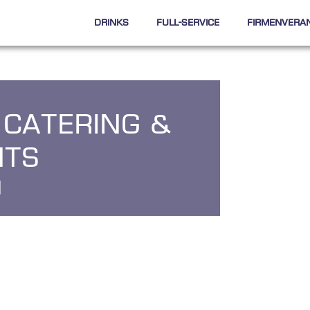
Drinks
Full-Service
Firmenvera
 Catering &
nts
l
i
c