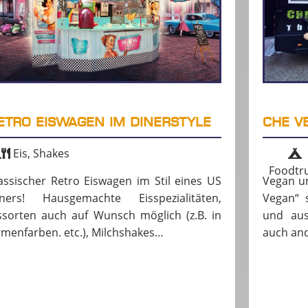
ETRO EISWAGEN IM DINERSTYLE
CHE V
Eis, Shakes
Foodtr
assischer Retro Eiswagen im Stil eines US
Vegan un
ners! Hausgemachte Eisspezialitäten,
Vegan“ 
ssorten auch auf Wunsch möglich (z.B. in
und aus
rmenfarben. etc.), Milchshakes…
auch and