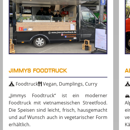
JIMMYS FOODTRUCK
A
Foodtruck
Vegan, Dumplings, Curry
„Jimmys Foodtruck“ ist ein moderner

Foodtruck mit vietnamesischen Streetfood.
Al
Die Speisen sind leicht, frisch, hausgemacht
ei
und auf Wunsch auch in vegetarischer Form
v
erhältlich.
Kä