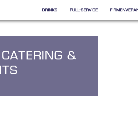
Drinks
Full-Service
Firmenvera
 Catering &
nts
l
i
c