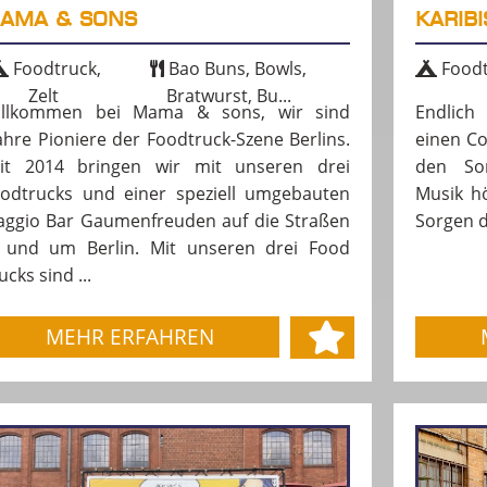
AMA & SONS
KARIB
Foodtruck,
Bao Buns, Bowls,
Foodt
Zelt
Bratwurst, Bu...
illkommen bei Mama & sons, wir sind
Endlich
hre Pioniere der Foodtruck-Szene Berlins.
einen Co
it 2014 bringen wir mit unseren drei
den Son
odtrucks und einer speziell umgebauten
Musik hö
aggio Bar Gaumenfreuden auf die Straßen
Sorgen d
 und um Berlin. Mit unseren drei Food
ucks sind ...
MEHR ERFAHREN