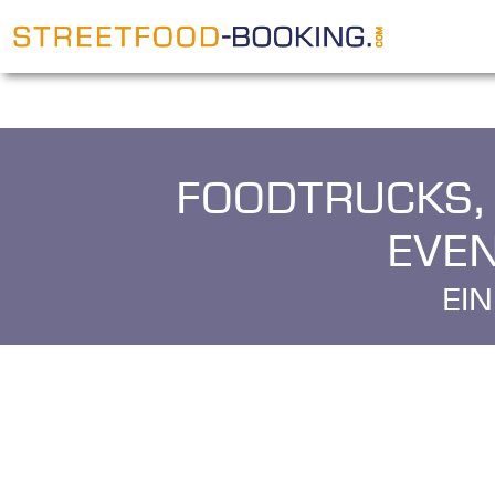
Foodtrucks,
Eve
E
i
n
K