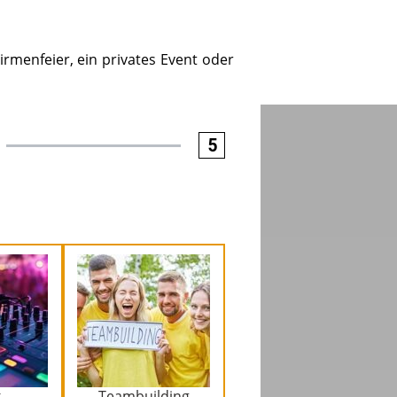
irmenfeier, ein privates Event oder
5
k
Teambuilding