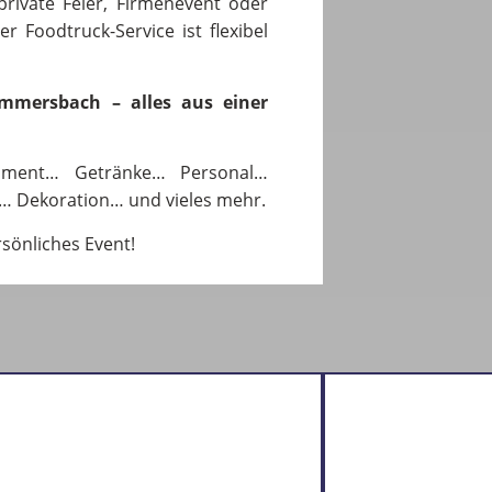
private Feier, Firmenevent oder
r Foodtruck-Service ist flexibel
ummersbach – alles aus einer
pment… Getränke… Personal…
… Dekoration… und vieles mehr.
rsönliches Event!