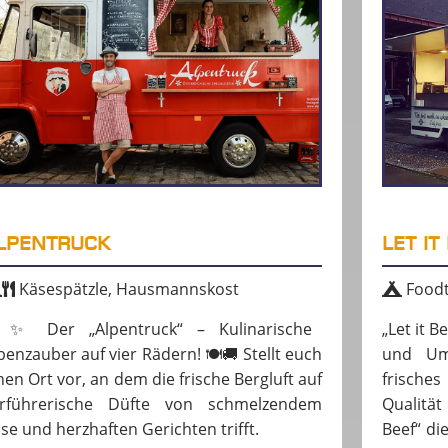
LPENTRUCK
LET IT
Käsespätzle, Hausmannskost
Foodt
️✨ Der „Alpentruck“ – Kulinarische
„Let it 
penzauber auf vier Rädern! 🍽️🚚 Stellt euch
und Um
nen Ort vor, an dem die frische Bergluft auf
frische
erführerische Düfte von schmelzendem
Qualitä
se und herzhaften Gerichten trifft.
Beef“ di