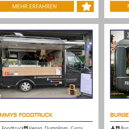
MEHR ERFAHREN
IMMYS FOODTRUCK
BURGE
Foodtruck
Vegan, Dumplings, Curry
Bur