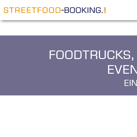
Foodtrucks,
Eve
E
i
n
K