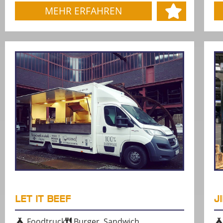
MEHR ERFAHREN
LET IT BEEF
J
Foodtruck
Burger, Sandwich