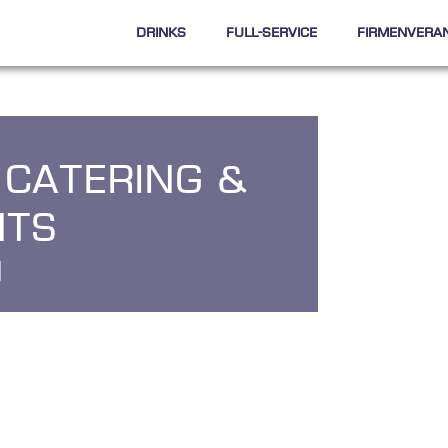
Drinks
Full-Service
Firmenvera
 Catering &
nts
l
i
c