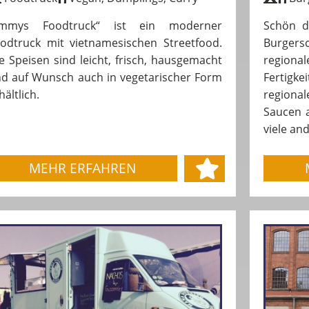
Jimmys Foodtruck“ ist ein moderner
Schön d
odtruck mit vietnamesischen Streetfood.
Burger
e Speisen sind leicht, frisch, hausgemacht
region
d auf Wunsch auch in vegetarischer Form
Fertigke
hältlich.
region
Saucen a
viele and
MEHR ERFAHREN