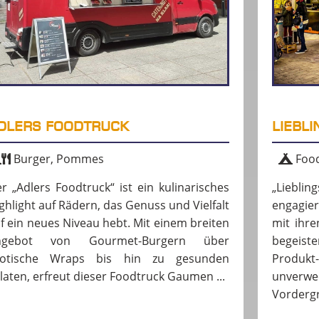
DLERS FOODTRUCK
LIEBL
Burger, Pommes
Food
r „Adlers Foodtruck“ ist ein kulinarisches
„Liebli
ghlight auf Rädern, das Genuss und Vielfalt
engagie
f ein neues Niveau hebt. Mit einem breiten
mit ihre
ngebot von Gourmet-Burgern über
begeist
xotische Wraps bis hin zu gesunden
Produkt
laten, erfreut dieser Foodtruck Gaumen ...
unver
Vordergr