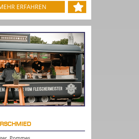
MEHR ERFAHREN
RSCHMIED
ger, Pommes