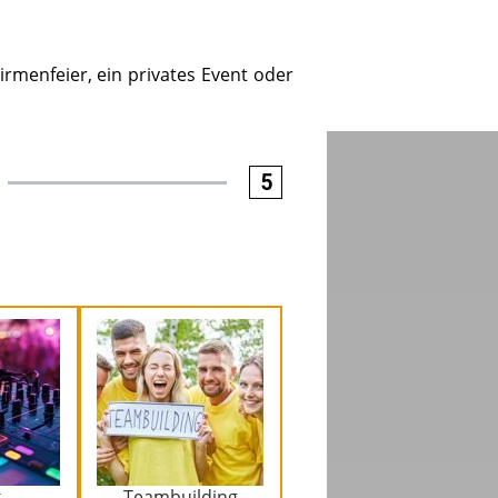
irmenfeier, ein privates Event oder
5
k
Teambuilding