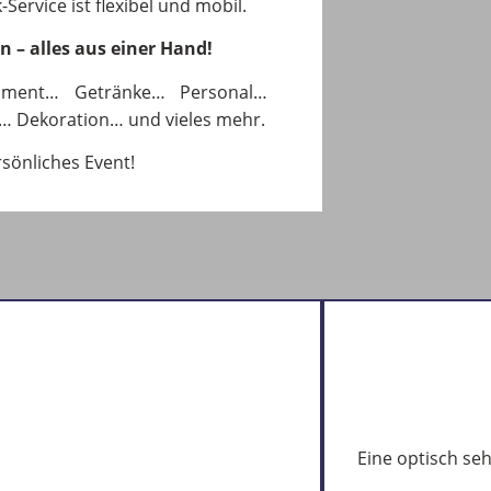
Service ist flexibel und mobil.
en – alles aus einer Hand!
pment… Getränke… Personal…
… Dekoration… und vieles mehr.
rsönliches Event!
Eine optisch se