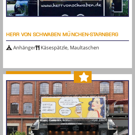
HERR VON SCHWABEN MÜNCHEN-STARNBERG
Anhänger
Käsespätzle, Maultaschen
MEHR ERFAHREN